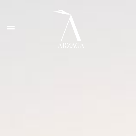
Prenota
lezione
Prenota
tee
time
EN
In
DE
Fb