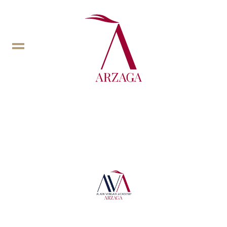
Prenota
lezione
Prenota
tee
time
EN
In
DE
Fb