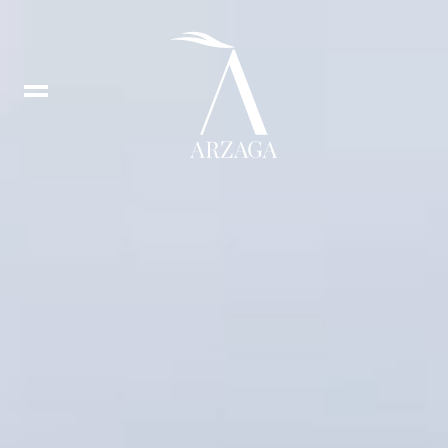
Prenota
lezione
Prenota
tee
time
EN
In
DE
Fb