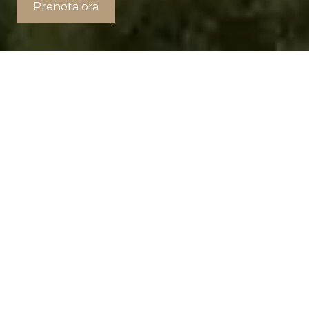
Prenota ora
Borgo Drugolo e Arzaga
Golf: due realtà, un'unica
storia
Il Pacchetto Soggiorno comprende 5
notti e 3 Green Fee feriali e/o festivi
negli appartamenti Standard e
Deluxe dotati di ogni comfort.